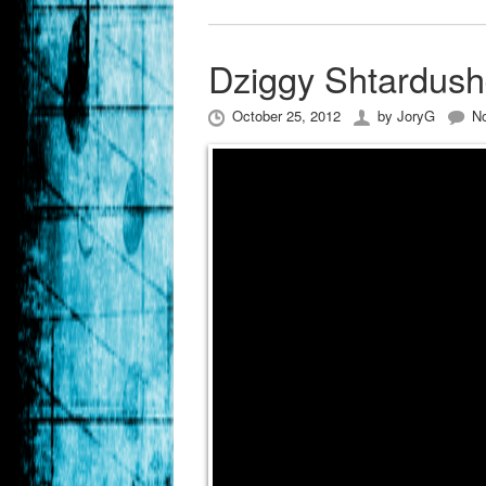
October 25, 2012
by
JoryG
N