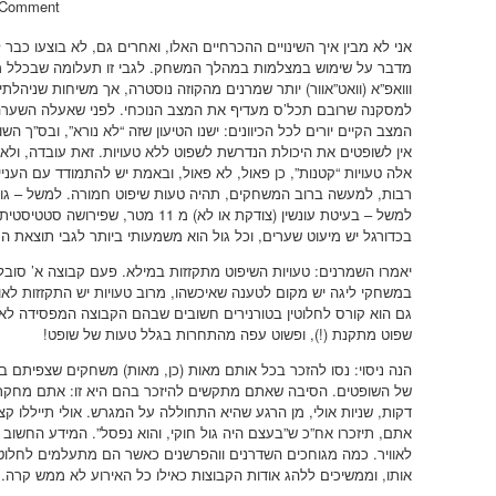
 Comment
אני לא מבין איך השינויים ההכרחיים האלו, ואחרים גם, לא בוצעו כבר ל
מדבר על שימוש במצלמות במהלך המשחק. לגבי זו תעלומה שבכלל מבזבז
ווואפ”א (וואט”אוור) יותר שמרנים מהקוזה נוסטרה, אך משיחות שניהלת
למסקנה שרובם תכל’ס מעדיף את המצב הנוכחי. לפני שאעלה השערה מ
המצב הקיים יורים לכל הכיוונים: ישנו הטיעון שזה “לא נורא”, ובס”ך השו
אין לשופטים את היכולת הנדרשת לשפוט ללא טעויות. זאת עובדה, ולא 
אלה טעויות “קטנות”, כן פאול, לא פאול, ובאמת יש להתמודד עם העניי
רבות, למעשה ברוב המשחקים, תהיה טעות שיפוט חמורה. למשל – גול 
למשל – בעיטת עונשין (צודקת או לא) מ 11
בכדורגל יש מיעוט שערים, וכל גול הוא משמעותי ביותר לגבי תוצאת 
יאמרו השמרנים: טעויות השיפוט מתקזזות במילא. פעם קבוצה א’ סוב
במשחקי ליגה יש מקום לטענה שאיכשהו, מרוב טעויות יש התקזזות לא
גם הוא קורס לחלוטין בטורנירים חשובים שבהם הקבוצה המפסידה לא 
שפוט מתקנת (!), ופשוט עפה מהתחרות בגלל טעות של שופט!
הנה ניסוי: נסו להזכר בכל אותם מאות (כן, מאות) משחקים שצפיתם בה
של השופטים. הסיבה שאתם מתקשים להיזכר בהם היא זו: אתם מחקת
דקות, שניות אולי, מן הרגע שהיא התחוללה על המגרש. אולי תייללו 
אתם, תיזכרו אח”כ ש”בעצם היה גול חוקי, והוא נפסל”. המידע החשוב
לאוויר. כמה מגוחכים השדרנים ווהפרשנים כאשר הם מתעלמים לחלוט
אותו, וממשיכים ללהג אודות הקבוצות כאילו כל האירוע לא ממש קרה