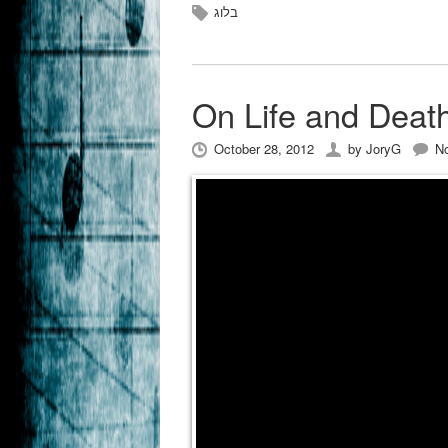
בלוג
October 28, 2012
by
JoryG
N