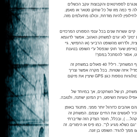
 שנגרם לספורטאים והקבוצות עקב הכשלים
 פי כמה מזו של כל שחקן סטאר או מאמן.
חילופין להיות מודחת, וכולנו מתעלמים מזה.
קיים עשרות שנים בכל ענפי הספורט המרכזיים
ם “נזק” לא יגרם למשחק האהוב. אפשר לדוגמא
ולדרוש מהשופט הרביעי (או החמישי, גיי
ובאייפון שער חוקי שנפסל ע”י השופט בטענת
פט, אסור להסתכל במסך!
אחד הטיעונים החלשים ששמעתי נגד זה הוא זה שכל זה יעצור את “שטף המשחק”. רילי? 40 פאולים במשחק זה
? איזה שטויות. בכל מקרה אפשר וצריך
לשבור את הראש על איך בדיוק משלבים את כל עניין המצלמות עם טכנולוגיות נוספות כגון GPS שיציין את מיקום
שחק, הן של השחקנים, אך במיוחד של
ילו טעויות השיפוט, רק המינון ישתנה, ולטובה.
ם אוהבים כדורגל יותר ממני, מתנגד באופן
מזכיר לאנשים את החיים עצמם. המשחק זה
קהל… ), ובכלל, חוסר הצדק הזה שדיברתי
“גם כשלא מגיע לך”. כמו פיס או הימורים. זה
 ממך להגיד: השופט בן זונה.