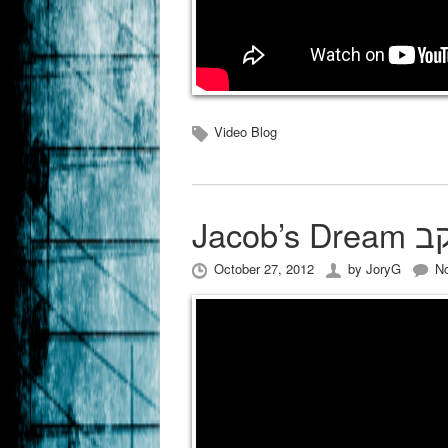
Video Blog
 יעקב
October 27, 2012
by
JoryG
N