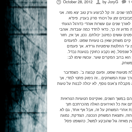
October 28, 2012
by
JoryG
1
פני שנים. זה קל לביצוע ורק טוב יצא מזה. אני
ים זמן על ויכוחי סרק בעניין. פיפ”א
י לאורך שנים עם עשרות אוהדי כדורגל הגעתי
דוע זה כך, כדאי לחדד כמה עובדות. אוהבי
פטים עושים כמיטב יכולתם. נכון, אך אין, חזור
קיים משחק שאין בו טעויות שפוט. לפעמים
ן ע”י החלטות שיפוטיות גרידא. אך פעמים
שנפסל, (או נקבע כחוקי) בטענת נבדל.
 מטר, שפירושה סטטיסטית הוא ברוב המקרים שער. עכשיו שימו לב:
המשחק.
לת מטעות שפוט, ופעם קבוצה ב’. כשמדובר
ורך עונת המשחקים…זה נימוק פתטי למדי, אך
מקבלת צ’אנס נוסף, לא יכולה לבנות על טעות
ם במשך השנים, ואוקיינוס הטעויות הנוראיות
ם את כל האירועים האלה מהכרתכם תוך
קצת אחרי המשחק על זה, אבל אף אחד, גם לא
 הזה, ותוצאת המשחק הנכונה, הצודקת, נמוגה
ין מאיזה גול שהובקע למשל, כהשופט פסל
…