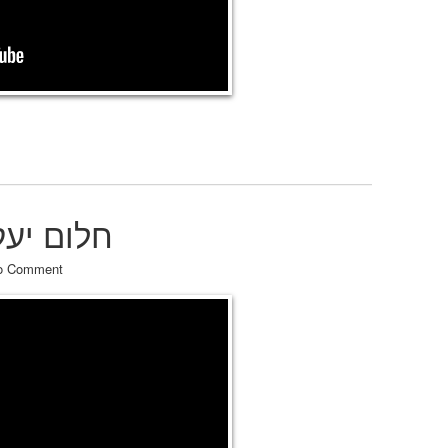
Jacob’s Dream חלום
o Comment