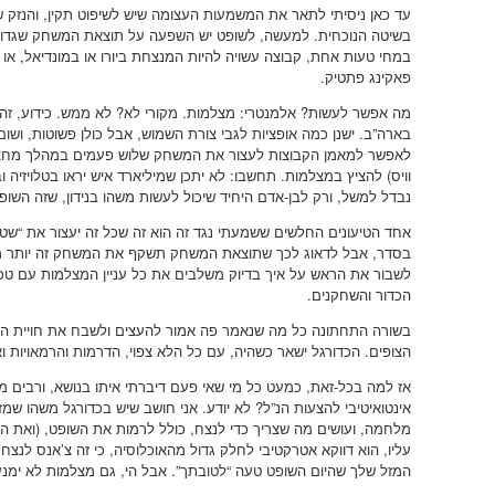
עד כאן ניסיתי לתאר את המשמעות העצומה שיש לשיפוט תקין, והנזק
בשיטה הנוכחית. למעשה, לשופט יש השפעה על תוצאת המשחק שגדולה
במחי טעות אחת, קבוצה עשויה להיות המנצחת ביורו או במונדיאל, או ל
פאקינג פתטיק.
מה אפשר לעשות? אלמנטרי: מצלמות. מקורי לא? לא ממש. כידוע, זה 
בארה”ב. ישנן כמה אופציות לגבי צורת השמוש, אבל כולן פשוטות, ושו
לאפשר למאמן הקבוצות לעצור את המשחק שלוש פעמים במהלך מחצית, 
וויס) להציץ במצלמות. תחשבו: לא יתכן שמיליארד איש יראו בטלויזיה 
נבדל למשל, ורק לבן-אדם היחיד שיכול לעשות משהו בנידון, שזה השו
בסדר, אבל לדאוג לכך שתוצאת המשחק תשקף את המשחק זה יותר מדי
הכדור והשחקנים.
בשורה התחתונה כל מה שנאמר פה אמור להעצים ולשבח את חויית המ
הצופים. הכדורגל ישאר כשהיה, עם כל הלא צפוי, הדרמות והרמאויות ואפ
אז למה בכל-זאת, כמעט כל מי שאי פעם דיברתי איתו בנושא, ורבים מה
אינטואיטיבי להצעות הנ”ל? לא יודע. אני חושב שיש בכדורגל משהו ש
מלחמה, ועושים מה שצריך כדי לנצח, כולל לרמות את השופט, (ואת ה
עליו, הוא דווקא אטרקטיבי לחלק גדול מהאוכלוסיה, כי זה צ’אנס לנצח 
המזל שלך שהיום השופט טעה “לטובתך”. אבל הי, גם מצלמות לא ימנעו